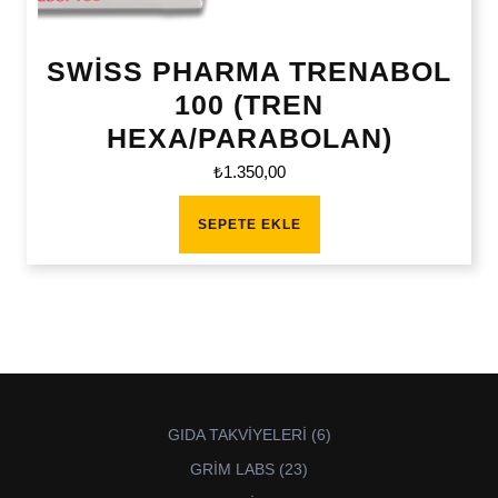
SWİSS PHARMA TRENABOL
100 (TREN
HEXA/PARABOLAN)
₺
1.350,00
SEPETE EKLE
6
GIDA TAKVİYELERİ
6
ürün
23
GRİM LABS
23
ürün