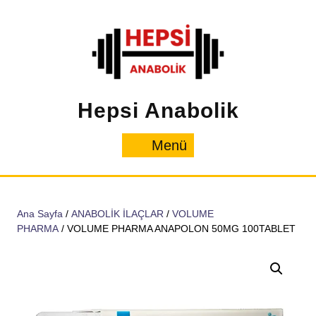
İçeriğe
geç
Hepsi Anabolik
Menü
Menü
Ana Sayfa
/
ANABOLİK İLAÇLAR
/
VOLUME
PHARMA
/ VOLUME PHARMA ANAPOLON 50MG 100TABLET