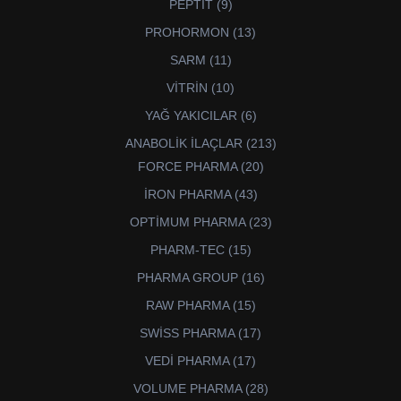
9
PEPTİT
9
ürün
13
PROHORMON
13
ürün
11
SARM
11
ürün
10
VİTRİN
10
ürün
6
YAĞ YAKICILAR
6
ürün
213
ANABOLİK İLAÇLAR
213
ürün
20
FORCE PHARMA
20
ürün
43
İRON PHARMA
43
ürün
23
OPTİMUM PHARMA
23
ürün
15
PHARM-TEC
15
ürün
16
PHARMA GROUP
16
ürün
15
RAW PHARMA
15
ürün
17
SWİSS PHARMA
17
ürün
17
VEDİ PHARMA
17
ürün
28
VOLUME PHARMA
28